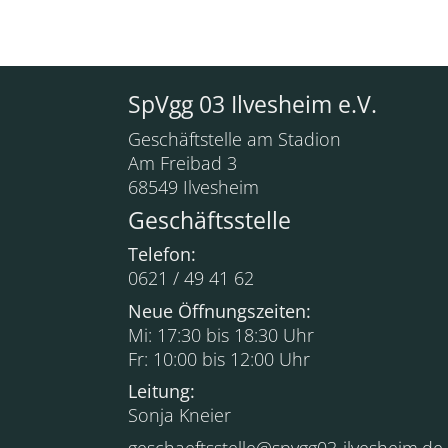
SpVgg 03 Ilvesheim e.V.
Geschäftstelle am Stadion
Am Freibad 3
68549 Ilvesheim
Geschäftsstelle
Telefon:
0621 / 49 41 62
Neue Öffnungszeiten:
Mi: 17:30 bis 18:30 Uhr
Fr: 10:00 bis 12:00 Uhr
Leitung:
Sonja Kneier